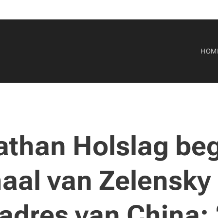
HOM
than Holslag beg
haal van Zelensky
 adres van China: 