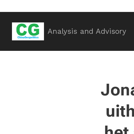
Analysis and Advisory
Jona
uit
het