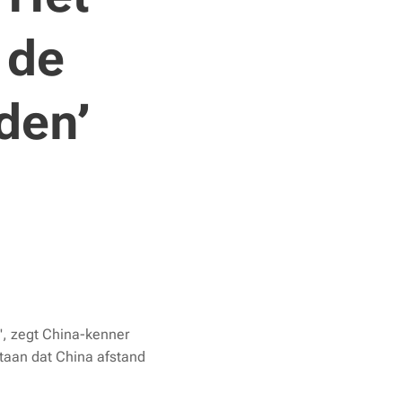
 de
den’
t", zegt China-kenner
staan dat China afstand