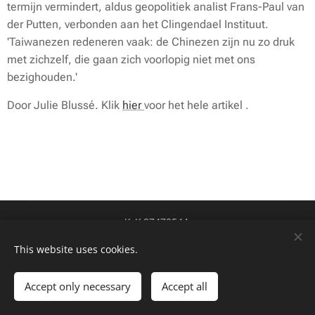
termijn vermindert, aldus geopolitiek analist Frans-Paul van
der Putten, verbonden aan het Clingendael Instituut.
'Taiwanezen redeneren vaak: de Chinezen zijn nu zo druk
met zichzelf, die gaan zich voorlopig niet met ons
bezighouden.'
Door Julie Blussé. Klik
hier
voor het hele artikel .
KvK 87478544
btw-id NL004424449B84
Cookies
This website uses cookies.
Talen
Accept only necessary
Accept all
Nederlands
English