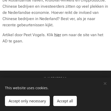
De Rotterdamse haven, Kruidvat-winkels en chipproductie.
Chinese bedrijven en investeerders zitten op veel plekken in
de Nederlandse economie. Hoever reikt de invloed van
Chinese bedrijven in Nederland? Best ver, als je naar
recente gebeurtenissen kijkt.
Artikel door Peet Vogels. Klik
hier
om naar de site van het
AD te gaan.
KvK 87478544
btw-id NL004424449B84
Cookies
This website uses cookies.
Talen
Accept only necessary
Accept all
Nederlands
English