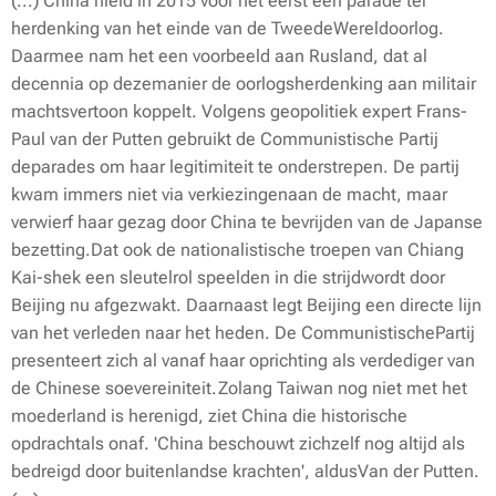
(...) China hield in 2015 voor het eerst een parade ter
herdenking van het einde van de TweedeWereldoorlog.
Daarmee nam het een voorbeeld aan Rusland, dat al
decennia op dezemanier de oorlogsherdenking aan militair
machtsvertoon koppelt. Volgens geopolitiek expert Frans-
Paul van der Putten gebruikt de Communistische Partij
deparades om haar legitimiteit te onderstrepen. De partij
kwam immers niet via verkiezingenaan de macht, maar
verwierf haar gezag door China te bevrijden van de Japanse
bezetting.Dat ook de nationalistische troepen van Chiang
Kai-shek een sleutelrol speelden in die strijdwordt door
Beijing nu afgezwakt. Daarnaast legt Beijing een directe lijn
van het verleden naar het heden. De CommunistischePartij
presenteert zich al vanaf haar oprichting als verdediger van
de Chinese soevereiniteit.Zolang Taiwan nog niet met het
moederland is herenigd, ziet China die historische
opdrachtals onaf. 'China beschouwt zichzelf nog altijd als
bedreigd door buitenlandse krachten', aldusVan der Putten.