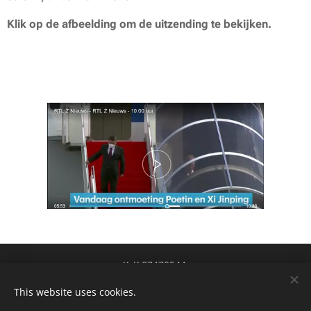
Klik op de afbeelding om de uitzending te bekijken.
KvK 87478544
btw-id NL004424449B84
Cookies
This website uses cookies.