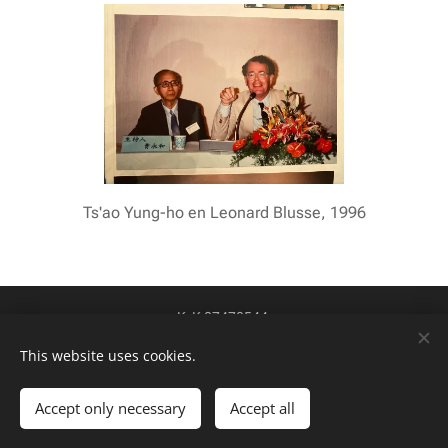
Ts'ao Yung-ho en Leonard Blusse, 1996
KvK 87478544
btw-id NL004424449B84
Cookies
This website uses cookies.
Talen
Accept only necessary
Accept all
Nederlands
English