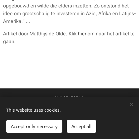
opgebouwd en wilde die elders inzetten. Zo ontstond het
idee om grootschalig te investeren in Azie, Afrika en Latijns-
Amerika." ...
Artikel door Matthijs de Olde. Klik
hier
om naar het artikel te
gaan.
KvK 87478544
btw-id NL004424449B84
Cookies
This website uses cookies.
Talen
Accept only necessary
Accept all
Nederlands
English