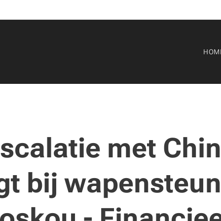
HOM
scalatie met Chi
gt bij wapensteu
oskou -
Financiee