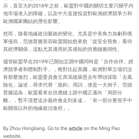
示，直至大約2018年之前，歐盟對中國的關切主要只關乎內
地市場准入的障礙，以及中方直接投資對歐洲經濟競爭力和
歐洲國家團結的潛在影響。
然而，隨着地緣政治脈絡的變化、尤其是中美角力加劇和俄
軍侵烏，范德普滕形容歐盟開始愈來愈「從安全視角」看待
其經濟關係，這點尤其適用於其感知的供應鏈脆弱性。
儘管歐盟早在2019年已開始定調中國同時是「合作伙伴、經
濟競爭者和體制對手」，惟對比起美國，歐洲對華立場仍沒
有那麼激烈，歐盟委員會主席馮德萊恩去年帶頭採取「去風
險化」論述，尋求代替「脫鈎」用詞，便是一大例子。范德
普滕認為，歐盟看來在供應鏈上跟中國正邁向「局部分
離」，暫不清楚這步最終會走到多遠，「有一部分要視乎中
歐關係以外的地緣政治進程」。
By Zhou Hongliang. Go to the
article
on the Ming Pao
website.